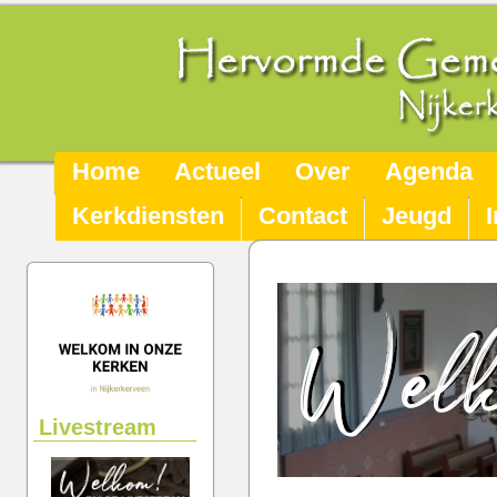
Home
Actueel
Over
Agenda
Kerkdiensten
Contact
Jeugd
Livestream