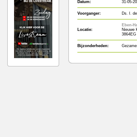
Datum:
31-05-2
Voorganger:
Ds. I. d
Eben-Ha
Locatie:
Nieuwe 
3864EG 
Bijzonderheden:
Gezamen