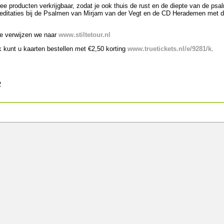
twee producten verkrijgbaar, zodat je ook thuis de rust en de diepte van de psa
meditaties bij de Psalmen van Mirjam van der Vegt en de CD Herademen met
ie verwijzen we naar
www.stiltetour.nl
k kunt u kaarten bestellen met €2,50 korting
www.truetickets.nl/e/9281/k
.
2