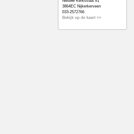
Nieuwe Kerkstraat 81
3864EC Nijkerkerveen
033-2572766
Bekijk op de kaart >>