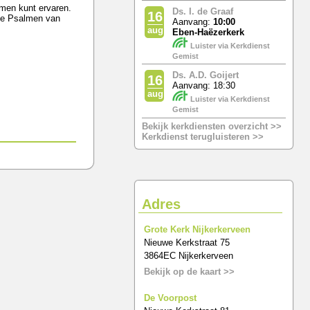
lmen kunt ervaren.
Ds. I. de Graaf
16
 de Psalmen van
Aanvang:
10:00
aug
Eben-Haëzerkerk
Luister via Kerkdienst
Gemist
Ds. A.D. Goijert
16
Aanvang: 18:30
aug
Luister via Kerkdienst
Gemist
Bekijk kerkdiensten overzicht >>
Kerkdienst terugluisteren >>
Adres
Grote Kerk Nijkerkerveen
Nieuwe Kerkstraat 75
3864EC Nijkerkerveen
Bekijk op de kaart >>
De Voorpost