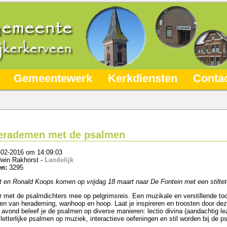
Gemeentewerk
Kerkdiensten
Conta
Herademen met de psalmen
-02-2016 om 14:09:03
win Rakhorst -
Landelijk
en:
3295
t en Ronald Koops komen op vrijdag 18 maart naar De Fontein met een stiltet
r met de psalmdichters mee op pelgrimsreis. Een muzikale en verstillende to
n van herademing, wanhoop en hoop. Laat je inspireren en troosten door d
e avond beleef je de psalmen op diverse manieren: lectio divina (aandachtig l
e letterlijke psalmen op muziek, interactieve oefeningen en stil worden bij de 