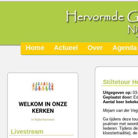
Home
Actueel
Over
Agenda
Stiltetour 
Uitgegeven op:
03
Geplaatst door:
Ed
Aantal keer bekek
Mirjam van der Veg
Ga tijdens deze tou
psalmen met woorde
liederen. Tijdens d
Livestream
kloostertraditie), d