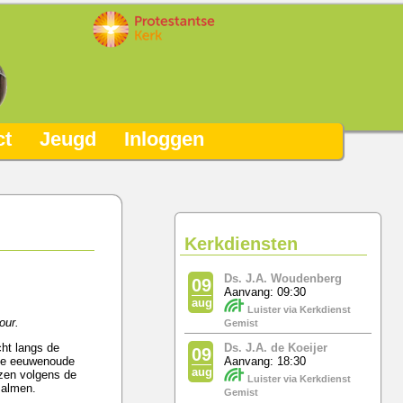
ct
Jeugd
Inloggen
Kerkdiensten
Ds. J.A. Woudenberg
09
Aanvang: 09:30
aug
Luister via Kerkdienst
our.
Gemist
cht langs de
Ds. J.A. de Koeijer
09
eze eeuwenoude
Aanvang: 18:30
aug
ezen volgens de
Luister via Kerkdienst
psalmen.
Gemist