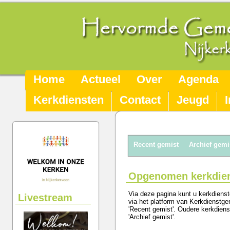
Home
Actueel
Over
Agenda
Kerkdiensten
Contact
Jeugd
Recent gemist
Archief gemi
Opgenomen kerkdie
Via deze pagina kunt u kerkdienste
Livestream
via het platform van Kerkdienstge
'Recent gemist'. Oudere kerkdiens
'Archief gemist'.